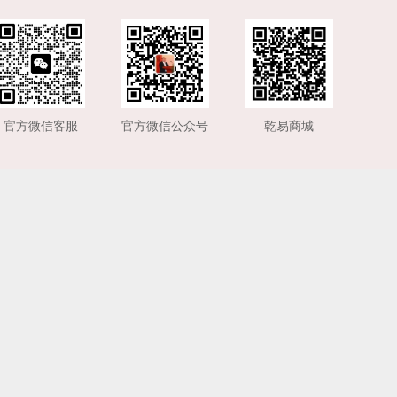
官方微信客服
官方微信公众号
乾易商城