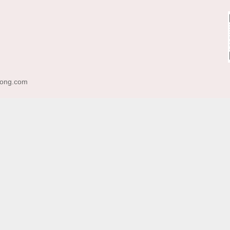
hong.com