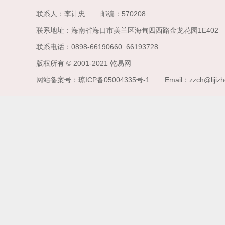
联系人：李计忠
邮编：570208
联系地址：海南省海口市美兰区海甸四西路金龙花园1E402
联系电话：0898-66190660 66193728
版权所有 © 2001-2021 乾易网
网站备案号：
琼ICP备05004335号-1
Email：zzch@lijiz