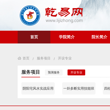
首页
学院简介
院长简介
首页
服务项目
开设专业
服务项目
预测服务
开设专业
阴阳宅风水实战应用
一卦多断实用技能班
四