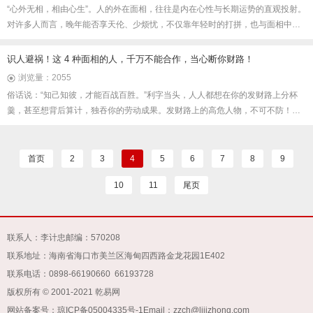
“心外无相，相由心生”。人的外在面相，往往是内在心性与长期运势的直观投射。
对许多人而言，晚年能否享天伦、少烦忧，不仅靠年轻时的打拼，也与面相中暗
藏的福气信号相关。若你或身边人有以下 3 种面相特征，大概率会越老越享福，
日子顺遂又舒心。
识人避祸！这 4 种面相的人，千万不能合作，当心断你财路！
浏览量：2055
俗话说：“知己知彼，才能百战百胜。”利字当头，人人都想在你的发财路上分杯
羹，甚至想背后算计，独吞你的劳动成果。发财路上的高危人物，不可不防！想
要守住财富，以下四种面相的人务必警惕，切勿轻易合作！
首页
2
3
4
5
6
7
8
9
10
11
尾页
联系人：李计忠
邮编：570208
联系地址：海南省海口市美兰区海甸四西路金龙花园1E402
联系电话：0898-66190660 66193728
版权所有 © 2001-2021 乾易网
网站备案号：
琼ICP备05004335号-1
Email：zzch@lijizhong.com