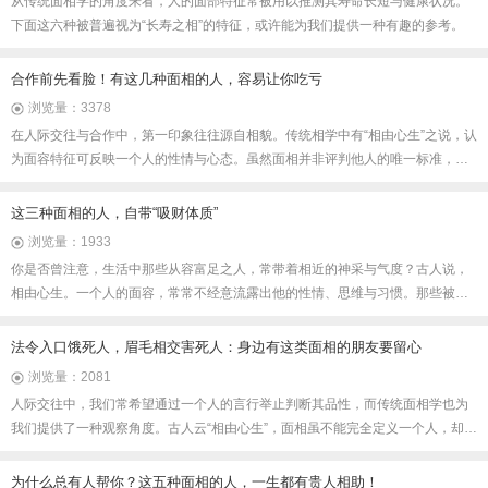
从传统面相学的角度来看，人的面部特征常被用以推测其寿命长短与健康状况。
下面这六种被普遍视为“长寿之相”的特征，或许能为我们提供一种有趣的参考。
合作前先看脸！有这几种面相的人，容易让你吃亏
浏览量：3378
在人际交往与合作中，第一印象往往源自相貌。传统相学中有“相由心生”之说，认
为面容特征可反映一个人的性情与心态。虽然面相并非评判他人的唯一标准，但
某些明显的外在特征。若能稍加留意，或可在往来初期多一份辨识与审慎，避免
因轻信表面而致后续困扰。
这三种面相的人，自带“吸财体质”
浏览量：1933
你是否曾注意，生活中那些从容富足之人，常带着相近的神采与气度？古人说，
相由心生。一个人的面容，常常不经意流露出他的性情、思维与习惯。那些被传
统认为与财富缘分深厚的面相，往往关联着清晰的思维、敏锐的觉察与圆融的沟
通——这些正是把握机遇、经营生活的重要能力。接下来，让我们一起了解其中
法令入口饿死人，眉毛相交害死人：身边有这类面相的朋友要留心
三种与这些特质息息相关的面貌特征。
浏览量：2081
人际交往中，我们常希望通过一个人的言行举止判断其品性，而传统面相学也为
我们提供了一种观察角度。古人云“相由心生”，面相虽不能完全定义一个人，却往
往在无形中透露出其性情、心术与人际相处的潜在倾向。以下五种面相特征，被
认为需在交往中多加留意，帮助我们辨别身边那些可能不宜深交之人。
为什么总有人帮你？这五种面相的人，一生都有贵人相助！