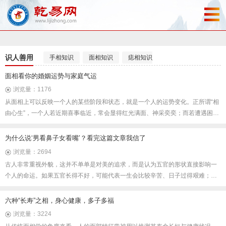
识人善用
手相知识
面相知识
痣相知识
看相案例
面相看你的婚姻运势与家庭气运
浏览量：1176
从面相上可以反映一个人的某些阶段和状态，就是一个人的运势变化。正所谓“相
由心生”，一个人若近期喜事临近，常会显得红光满面、神采奕奕；而若遭遇困
境，则往往眉头紧锁、气色暗淡。那些性格温和、心平气和之人，也多半面容舒
展、给人以亲切之感。那么，如何通过面相观察婚姻运势及其他方面的气运呢？
为什么说‘男看鼻子女看嘴’？看完这篇文章我信了
浏览量：2694
古人非常重视外貌，这并不单单是对美的追求，而是认为五官的形状直接影响一
个人的命运。如果五官长得不好，可能代表一生会比较辛苦、日子过得艰难；如
果五官端正匀称，往往意味着将来运气好，事业也容易成功。老话说：“男看鼻
子，女看嘴，一生富贵少是非。”这里面其实有些传统的道理，可能你之前没怎么
六种“长寿”之相，身心健康，多子多福
听过。
浏览量：3224