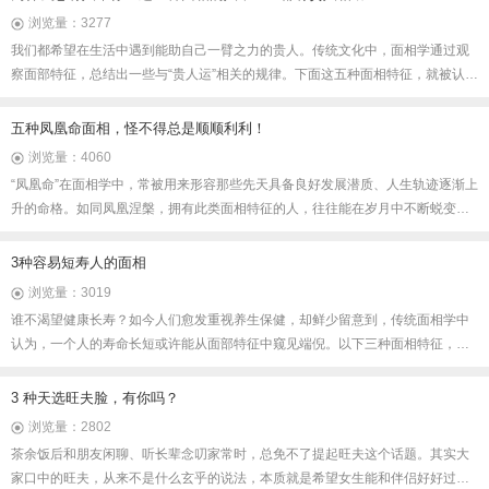
浏览量：3277
我们都希望在生活中遇到能助自己一臂之力的贵人。传统文化中，面相学通过观
察面部特征，总结出一些与“贵人运”相关的规律。下面这五种面相特征，就被认为
更容易得到他人的赏识与帮助。一起来看看：
五种凤凰命面相，怪不得总是顺顺利利！
浏览量：4060
“凤凰命”在面相学中，常被用来形容那些先天具备良好发展潜质、人生轨迹逐渐上
升的命格。如同凤凰涅槃，拥有此类面相特征的人，往往能在岁月中不断蜕变，
逐步实现人生价值。那么，哪些面相被认为具有“凤凰命”的潜质呢？
3种容易短寿人的面相
浏览量：3019
谁不渴望健康长寿？如今人们愈发重视养生保健，却鲜少留意到，传统面相学中
认为，一个人的寿命长短或许能从面部特征中窥见端倪。以下三种面相特征，在
传统面相学中被认为是易短寿的表现，一起来看看具体解析：
3 种天选旺夫脸，有你吗？
浏览量：2802
茶余饭后和朋友闲聊、听长辈念叨家常时，总免不了提起旺夫这个话题。其实大
家口中的旺夫，从来不是什么玄乎的说法，本质就是希望女生能和伴侣好好过日