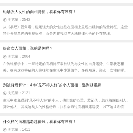
子，一起把小家庭经营得有声有色。而脸型之所以会被拿来讨论，不过是因为生
活里大家总习惯从外在气质，去联想一个人的性格和处事方式。
磁场强大女性的面相特征，看看你有没有！
浏览量：2542
从《易经》视角看，磁场强大的女性往往在面相上呈现出独特的能量特征。这些
特征并非单纯的美观标准，而是内在气韵与天地规律相合的外在显现。
好命女人面相，说的是你吗？
浏览量：2064
在传统相学中，一些特定的面相特征常被认为与女性的自身运势、生活状态相
关。拥有这些特征的人往往能在生活中少遇纷争、多得顺遂。那么，女性的哪些
面相特征比较“好命”呢，一起来看看。
别被背后算计！4 种“见不得人好”的小人面相，遇到赶紧躲
浏览量：2121
生活中难免遇到“见不得人好”的小人，他们嫉妒心重、爱记仇，总想着踩低别人、
算计他人。其实这类人的性格特质，往往会通过面相显露端倪，以下这 4 种面相
特征，遇到了不妨多留个心眼。
什么样的面相越老越值钱，看看你有没有！
浏览量：1411