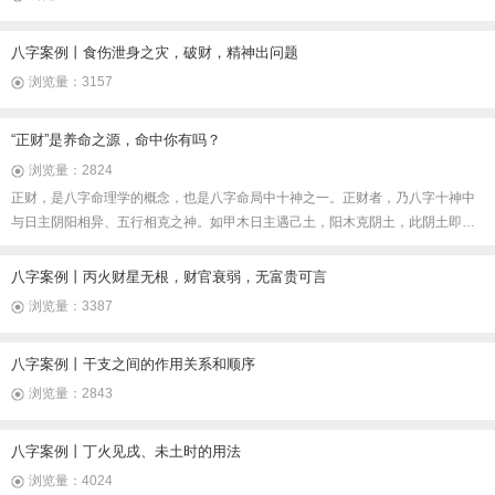
八字案例丨食伤泄身之灾，破财，精神出问题
浏览量：3157
“正财”是养命之源，命中你有吗？
浏览量：2824
正财，是八字命理学的概念，也是八字命局中十神之一。正财者，乃八字十神中
与日主阴阳相异、五行相克之神。如甲木日主遇己土，阳木克阴土，此阴土即为
正财。《渊海子平》云：“正财者，乃养命之源，万物滋生之本。”其象如良田美
宅，可耕可守，代表稳定财禄、祖业根基、不动产运，亦为男性妻星、女性父
八字案例丨丙火财星无根，财官衰弱，无富贵可言
星，于人事中主正途获利、事业升腾，是命局中奠定富贵格局的核心吉神。
浏览量：3387
八字案例丨干支之间的作用关系和顺序
浏览量：2843
八字案例丨丁火见戌、未土时的用法
浏览量：4024