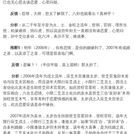
己也无心思去谈恋爱，心里闷烦。
反馈：
哎呀，大师，您太了解我了。八卦也能看出？真神乎！
分析：
从二千年至今皆为火、土、金旺之流年，世弱，官弱，理所当
然，机缘难得，持白虎，所以说这些年卦主一直都没有谈恋爱，心里闷
烦，卦中爻位多动，化六冲，表示不安，难成事。
推断5：
明年（2006年），你有恋情，是你的姻缘到了。2007年有成婚
之喜，以及添丁之喜，可谓是双喜临门啊。
反馈：
是嘛？！（半信半疑，喜上眉梢）那太好了。
分析：
2006年流年为戌土流年，应爻夫宫逢值太岁。世爻官鬼卯木发
动与应爻夫宫相合，而且该年大限行应爻戌土，小限行二爻丑土，因丑土
发动化出亥水是生助世爻卯木官星的。如此世旺官星旺，夫宫逢值太岁，
世应相合，六合主恋情。小限二爻丑土化出的亥水及世爻三合“亥卯未”木局
加旺世爻木气，非常有利于恋爱情感的发展。太岁戌土入应爻夫宫坐正
位，此次恋爱应该是命中缘份。
2007年流年为亥水，太岁合生扶助世爻官星卯木，世旺官旺。该年大
限行应爻戌土，小限行三爻亥水，逢值太岁，如果“卯戌”合，“亥卯未”合，
合多利婚姻，小限逢值太岁卯木持青龙，该年有大喜事，是为结婚之喜。
再者，三爻亥水化出子孙酉金。从另一角度看，子孙申金亦伏于三爻亥水