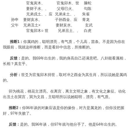
官鬼寅木、 官鬼卯木、世 螣蛇
妻财子水、、 父母巳火、 勾陈
兄弟戌土、、应 兄弟未土、、 朱雀
孙申 妻财亥水、 子孙酉金、应 青龙
父午 兄弟丑土× 妻财亥水、 玄武
官鬼卯木○ 世 兄弟丑土、、 白虎
推断1：
你属鸡的，聪明漂亮，有气质，个儿高，苗条。不是因为你在
我眼前，我就这样推断，而是看卦中信息，所推断的。
反馈：
是的。我69年出生的，我的身高自己还满意吧。八卦能看属相，
长相？真玄乎。
分析：
世爻为官鬼卯木持世，取对冲之酉金为其生肖，所以说她是属鸡
的。
卯为桃花，桃花主漂亮。在离宫，离主文明之象，有文化之象征。动化
出丑土在巽宫，巽为文昌，主聪明所以说她聪明，漂亮，有气质。
推断2：
你96年谈的对象应该是你的缘份，对方是属龙的，但你没把握
好，97年失败了。
反馈：
是的。我96年谈，但97年就与他分手了。他是64年出生的。