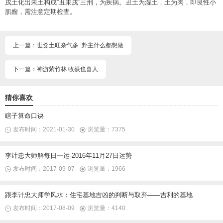
戌土化出未土构成“丑未戌”三刑，为疾病。丑土为湿土，土为肉，即良性小
肌瘤，需注意定期检查。
上一篇：世爻土旺杂气多 卦主什么都想做
下一篇：神游紫竹林 收获也喜人
猜你喜欢
瞎子算命口诀
发布时间：2021-01-30
浏览量：7375
李计忠大师解每日一运-2016年11月27日运势
发布时间：2017-09-07
浏览量：1966
跟李计忠大师学风水：住宅基地吉凶的判断与取弃——吉利的基地
发布时间：2017-08-09
浏览量：4140