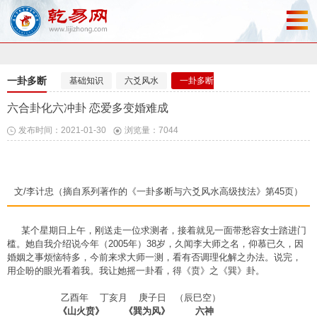
一卦多断
基础知识
六爻风水
一卦多断
精彩卦例
六合卦化六冲卦 恋爱多变婚难成
发布时间：2021-01-30
浏览量：7044
文/李计忠（摘自系列著作的《一卦多断与六爻风水高级技法》第45页）
某个星期日上午，刚送走一位求测者，接着就见一面带愁容女士踏进门
槛。她自我介绍说今年（2005年）38岁，久闻李大师之名，仰慕已久，因
婚姻之事烦恼特多，今前来求大师一测，看有否调理化解之办法。说完，
用企盼的眼光看着我。我让她摇一卦看，得《贲》之《巽》卦。
乙酉年 丁亥月 庚子日 （辰巳空）
《山火贲》 《巽为风》 六神