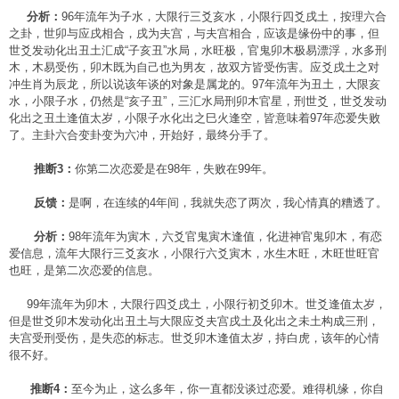
分析：
96年流年为子水，大限行三爻亥水，小限行四爻戌土，按理六合
之卦，世卯与应戌相合，戌为夫宫，与夫宫相合，应该是缘份中的事，但
世爻发动化出丑土汇成“子亥丑”水局，水旺极，官鬼卯木极易漂浮，水多刑
木，木易受伤，卯木既为自己也为男友，故双方皆受伤害。应爻戌土之对
冲生肖为辰龙，所以说该年谈的对象是属龙的。97年流年为丑土，大限亥
水，小限子水，仍然是“亥子丑”，三汇水局刑卯木官星，刑世爻，世爻发动
化出之丑土逢值太岁，小限子水化出之巳火逢空，皆意味着97年恋爱失败
了。主卦六合变卦变为六冲，开始好，最终分手了。
推断3：
你第二次恋爱是在98年，失败在99年。
反馈：
是啊，在连续的4年间，我就失恋了两次，我心情真的糟透了。
分析：
98年流年为寅木，六爻官鬼寅木逢值，化进神官鬼卯木，有恋
爱信息，流年大限行三爻亥水，小限行六爻寅木，水生木旺，木旺世旺官
也旺，是第二次恋爱的信息。
99年流年为卯木，大限行四爻戌土，小限行初爻卯木。世爻逢值太岁，
但是世爻卯木发动化出丑土与大限应爻夫宫戌土及化出之未土构成三刑，
夫宫受刑受伤，是失恋的标志。世爻卯木逢值太岁，持白虎，该年的心情
很不好。
推断4：
至今为止，这么多年，你一直都没谈过恋爱。难得机缘，你自