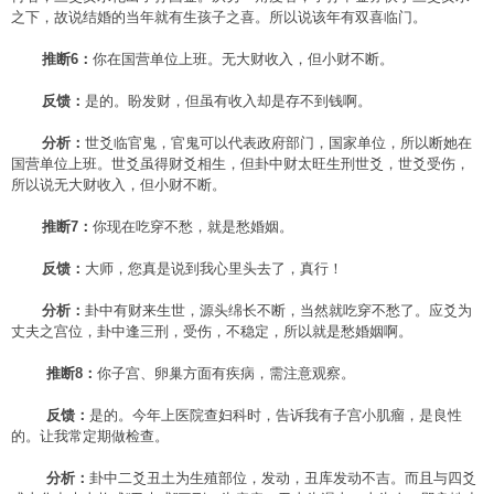
之下，故说结婚的当年就有生孩子之喜。所以说该年有双喜临门。
推断6：
你在国营单位上班。无大财收入，但小财不断。
反馈：
是的。盼发财，但虽有收入却是存不到钱啊。
分析：
世爻临官鬼，官鬼可以代表政府部门，国家单位，所以断她在
国营单位上班。世爻虽得财爻相生，但卦中财太旺生刑世爻，世爻受伤，
所以说无大财收入，但小财不断。
推断7：
你现在吃穿不愁，就是愁婚姻。
反馈：
大师，您真是说到我心里头去了，真行！
分析：
卦中有财来生世，源头绵长不断，当然就吃穿不愁了。应爻为
丈夫之宫位，卦中逢三刑，受伤，不稳定，所以就是愁婚姻啊。
推断8：
你子宫、卵巢方面有疾病，需注意观察。
反馈：
是的。今年上医院查妇科时，告诉我有子宫小肌瘤，是良性
的。让我常定期做检查。
分析：
卦中二爻丑土为生殖部位，发动，丑库发动不吉。而且与四爻