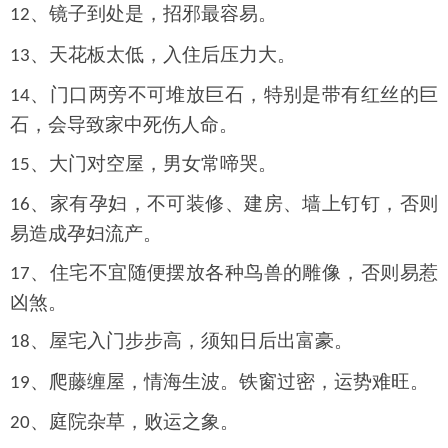
、镜子到处是，招邪最容易。
12
、天花板太低，入住后压力大。
13
、门口两旁不可堆放巨石，特别是带有红丝的巨
14
石，会导致家中死伤人命。
、大门对空屋，男女常啼哭。
15
、家有孕妇，不可装修、建房、墙上钉钉，否则
16
易造成孕妇流产。
、住宅不宜随便摆放各种鸟兽的雕像，否则易惹
17
凶煞。
、屋宅入门步步高，须知日后出富豪。
18
、爬藤缠屋，情海生波。铁窗过密，运势难旺。
19
、庭院杂草，败运之象。
20