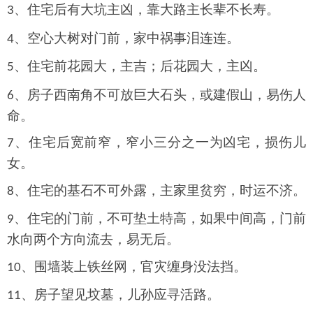
、住宅后有大坑主凶，靠大路主长辈不长寿。
3
、空心大树对门前，家中祸事泪连连。
4
、住宅前花园大，主吉；后花园大，主凶。
5
、房子西南角不可放巨大石头，或建假山，易伤人
6
命。
、住宅后宽前窄，窄小三分之一为凶宅，损伤儿
7
女。
、住宅的基石不可外露，主家里贫穷，时运不济。
8
、住宅的门前，不可垫土特高，如果中间高，门前
9
水向两个方向流去，易无后。
、围墙装上铁丝网，官灾缠身没法挡。
10
、房子望见坟墓，儿孙应寻活路。
11