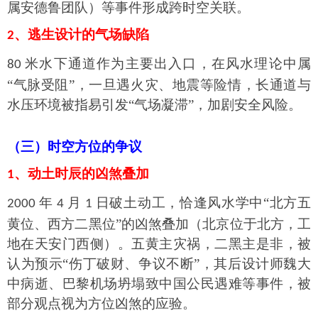
属安德鲁团队）等事件形成跨时空关联。
、逃生设计的气场缺陷
2
米水下通道作为主要出入口，在风水理论中属
80
“气脉受阻”，一旦遇火灾、地震等险情，长通道与
水压环境被指易引发“气场凝滞”，加剧安全风险。
（
三
）
时空方位的争议
、动土时辰的凶煞叠加
1
年
月
日破土动工，恰逢风水学中“北方五
2000
4
1
黄位、西方二黑位”的凶煞叠加（北京位于北方，工
地在天安门西侧）。五黄主灾祸，二黑主是非，被
认为预示“伤丁破财、争议不断”，其后设计师魏大
中病逝、巴黎机场坍塌致中国公民遇难等事件，被
部分观点视为方位凶煞的应验。