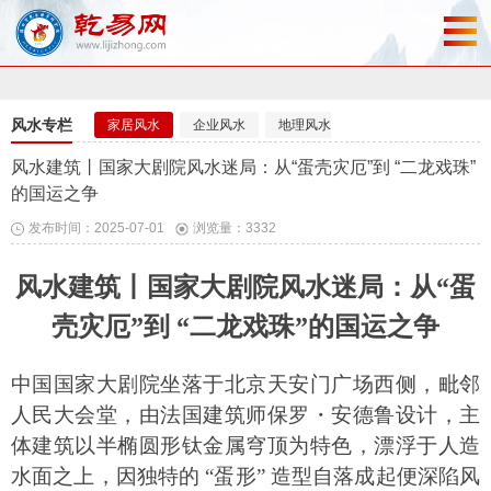
风水专栏
家居风水
企业风水
地理风水
风水布局
风水建筑丨国家大剧院风水迷局：从“蛋壳灾厄”到 “二龙戏珠”
的国运之争
发布时间：2025-07-01
浏览量：3332
风水建筑丨
国家大剧院风水迷局：从
“蛋
壳灾厄”到 “二龙戏珠”的国运之争
中国国家大剧院坐落于北京天安门广场西侧，毗邻
人民大会堂，由法国建筑师保罗・安德鲁设计，主
体建筑以半椭圆形钛金属穹顶为特色，漂浮于人造
水面之上，因独特的
“蛋形” 造型自落成起便深陷风