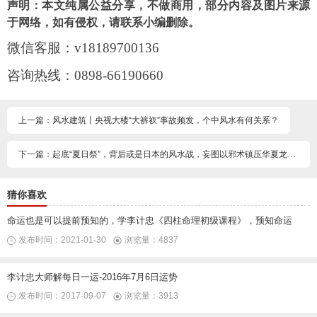
声明：本文纯属公益分享，不做商用，部分内容及图片来源
于网络，如有侵权，请联系小编删除。
微信客服：
v18189700136
咨询热线：
0898-66190660
上一篇：风水建筑丨央视大楼“大裤衩”事故频发，个中风水有何关系？
下一篇：起底“夏日祭”，背后或是日本的风水战，妄图以邪术镇压华夏龙脉国运
猜你喜欢
命运也是可以提前预知的，学李计忠《四柱命理初级课程》，预知命运
发布时间：2021-01-30
浏览量：4837
李计忠大师解每日一运-2016年7月6日运势
发布时间：2017-09-07
浏览量：3913