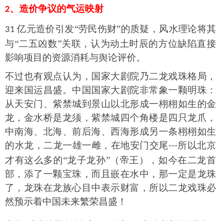
、
造价争议的气运映射
2
亿元造价引发“劳民伤财”的质疑，风水理论将其
31
与“二五凶数”关联，认为动土时辰的方位缺陷直接
影响项目的资源消耗与舆论评价。
不过也有观点认为，
国家大剧院
乃
二龙戏珠
格局
，
迎来国运昌盛
。
中国国家大剧院非常象一颗明珠：
从天安门、紫禁城到景山以北形成一栩栩如生的金
龙，金水桥是龙须，紫禁城四个角楼是四只龙爪，
中南海、北海、前后海、西海形成另一条栩栩如生
的水龙，二龙一雄一雌，在地安门交尾
所以北京
---
才有这么多的“龙子龙孙”（帝王），如今在二龙首
部，添了一颗宝珠，而且嵌在水中，那一定是龙珠
了，龙珠在龙族心目中表示财富，所以二龙戏珠必
然预示着中国未来繁荣昌盛！