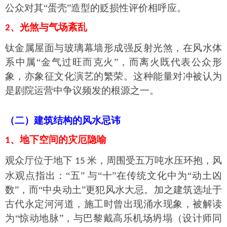
公众对其“蛋壳”造型的贬损性评价相呼应。
、光煞与气场紊乱
2
钛金属屋面与玻璃幕墙形成强反射光煞，在风水体
系中属
“金气过旺而克火”，而离火既代表公众形
象，亦象征文化演艺的繁荣。这种能量对冲被认为
是剧院运营中争议频发的根源之一。
（
二
）建筑结构的风水忌讳
、地下空间的灾厄隐喻
1
观众厅位于地下
米，周围受五万吨水压环抱，风
15
水观点指出：“五” 与“十”在传统文化中为“动土凶
数”，而“中央动土”更犯风水大忌。加之建筑选址于
古代永定河河道，施工时曾出现涌水现象，被解读
为“惊动地脉”，与巴黎戴高乐机场坍塌（设计师同