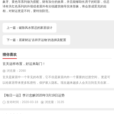
象牙、黄色等系列做为搭配，财有加分的效果，并且能够助长房子的旺影，但忌
讳有关红色系列的外墙或者屋外有尖锐建筑物等实体形象，将会形成受克的凶
相，对财运更是不利，要特别防范。
上一篇：破除风水禁忌的家居设计
下一篇：居家财运‘吉祥开运物’的选择及配置
猜你喜欢
玄关这样布置，好运来敲门！
浏览量：2090
玄关是家居中一个常见的布置，它不但是家居内外一个重要的过渡空间， 更是可
以给家居带来更多私密性，保护家人隐私。现在越来越多人会关注到玄关在家居
风水中的重要性，把玄关布置好还可以帮助我们由坏变好、带来好运！下面几种
玄关布置，会让好运来敲门。喜欢作者的分享，关注公众号：乾易国学。
【每日一运】李计忠解2020年3月19日运势
发布时间：2020-03-18
浏览量：3135