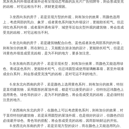
黑灰色系列外墙或者屋外还有呈现动态弯曲的反光片广告招牌等，则会形成受克
的凶相，对宅运相当不利，求财更是艰困。
3.坐西向东的房子，若是呈现方型的外观，则有加分的效果，而颜色选用
上，考虑局部的乳白、象牙，或者黄色系列做为外墙设计，更能助长旺气。但忌
讳红色系列外墙，或者屋外遇有庙宇、城堡等近似尖型外观的建筑物，将会造成
受克的凶相，对宅运相当不利。
4.坐北向南的房子，若是建筑物配合白色、蓝色或者灰色局部系列的外墙，
则有加分的效果，而在财位上，又能配合游泳池的设计，更能助长旺气，但是忌
讳黄色外墙造成受克凶相，是为不利的地方，要多加注意。
5.坐东南向西北的房子，若是呈现长型，则有加分效果，而颜色又能选用绿
色、青或蓝色系列，更能助长旺气，但忌讳圆型成使用玻璃帷幕墙，甚至外墙漆
成全白系列，则会形成受克洩气的凶相，是对宅运不利的地方。
6.坐东北向西南的房子，若是颜色上选用黄色系列，则有加分的效果，特别
是某些建筑物，采用圆形的屋顶外观，都是可以接受的设计，但特别忌讳颜色上
选用青色、绿色等的设计，是为不利的颜色，将会造成受克的凶相，是必须特别
注意的地方。
7.坐西南向东北的房子，在颜色上可以考虑黄色系列，则有加分的效果，对
于某些特别的建筑物，若是采用圆型的屋顶外观，也是很好的设计，但颜色仍旧
必须避开绿色、青色等的搭配，将会形成受克的凶相，因而影响财运的开拓。
8.坐西北向东南的房子，若是呈现方型的设计，而在颜色上又能选用乳白、